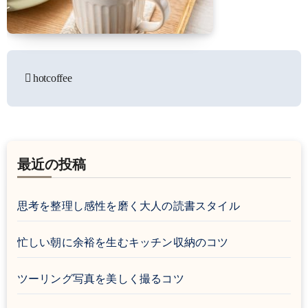
hotcoffee
投
稿
ナ
ビ
最近の投稿
ゲ
ー
思考を整理し感性を磨く大人の読書スタイル
シ
忙しい朝に余裕を生むキッチン収納のコツ
ョ
ン
ツーリング写真を美しく撮るコツ