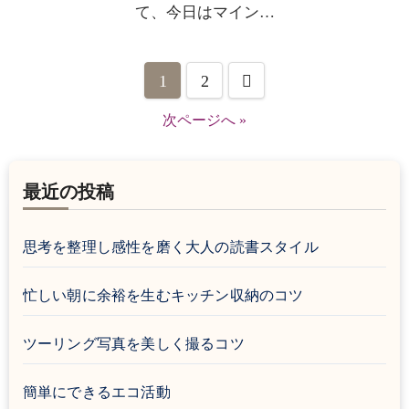
て、今日はマイン…
投
1
2
稿
次ページへ »
ナ
ビ
最近の投稿
ゲ
思考を整理し感性を磨く大人の読書スタイル
ー
シ
忙しい朝に余裕を生むキッチン収納のコツ
ョ
ツーリング写真を美しく撮るコツ
ン
簡単にできるエコ活動