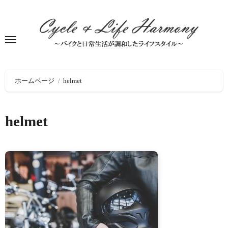
Skip
to
content
ホームページ
helmet
helmet