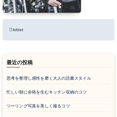
helmet
投
稿
ナ
ビ
最近の投稿
ゲ
ー
思考を整理し感性を磨く大人の読書スタイル
シ
忙しい朝に余裕を生むキッチン収納のコツ
ョ
ン
ツーリング写真を美しく撮るコツ